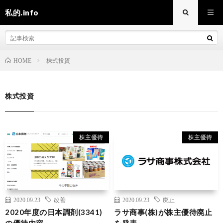
私的.info
株式投資
HOME
株式投資
株主優待
株主優待
2020.09.23
改善
2020.09.23
廃止
2020年度の日本調剤(3341)
ラサ商事(株)が株主優待廃止
の優待内容
を発表