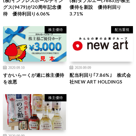
(株)インプレスホールディン
(株)ダブルエー(7683)が株主
グス(9479)が20周年記念優
優待を新設 優待利回り
待 優待利回り6.06%
3.71%
株主優待
配当重視
2020.09.10
2020.09.09
すかいらーくが遂に株主優待
配当利回り｢7.86%｣ 株式会
を改悪
社NEW ART HOLDINGS
株主優待
2020.09.09