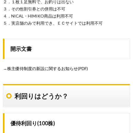
２．１枚１足無料で、お釣りは出ない
2.3.
総還元
３．その他割引券との併用は不可
利回り
４．NICAL・HIMIKO商品は利用不可
3.
５．実店舗のみで利用でき、ＥＣサイトでは利用不可
参考
4.
まと
開示文書
め
→
株主優待制度の新設に関するお知らせ(PDF)
利回りはどうか？
優待利回り(100株)