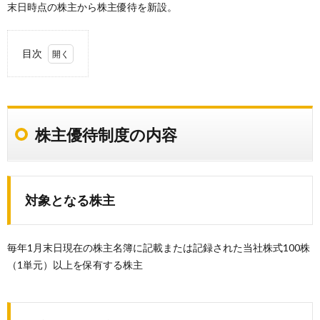
末日時点の株主から株主優待を新設。
目次
1.
株主
優待
制度
株主優待制度の内容
の内
容
1.1.
対象と
なる株
対象となる株主
主
1.2.
株主優
毎年1月末日現在の株主名簿に記載または記録された当社株式100株
待の内
（1単元）以上を保有する株主
容
1.3.
贈呈時
期