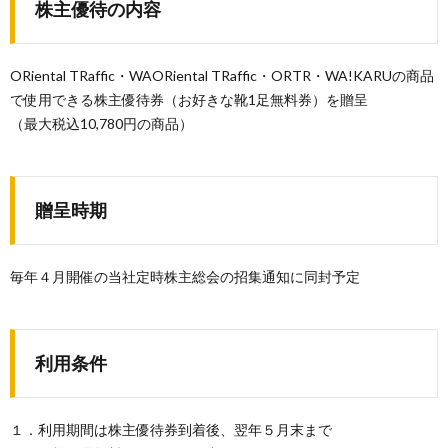
株主優待の内容
1.4.
利用条
件
ORiental TRaffic・WAORiental TRaffic・ORTR・WA!KARUの商品
で使用できる株主優待券（お好きな靴1足無料券）を贈呈
1.5.
開示文
（最大税込10,780円の商品）
書
2.
利回
贈呈時期
りは
どう
か？
毎年４月開催の当社定時株主総会の招集通知に同封予定
2.1.
優待利
回り
(100
株)
利用条件
2.2.
配当利
回り
１．利用期間は株主優待券到着後、翌年５月末まで