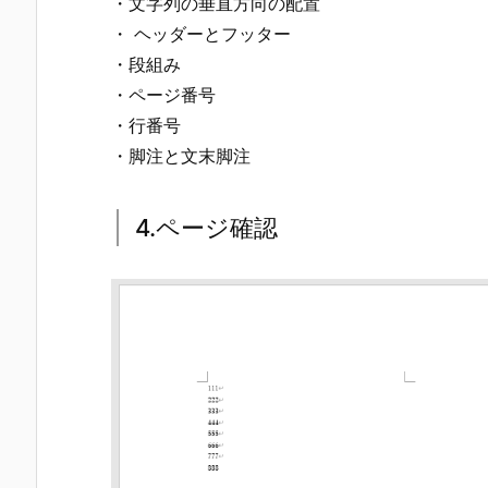
・文字列の垂直方向の配置
・ ヘッダーとフッター
・段組み
・ページ番号
・行番号
・脚注と文末脚注
4.ページ確認