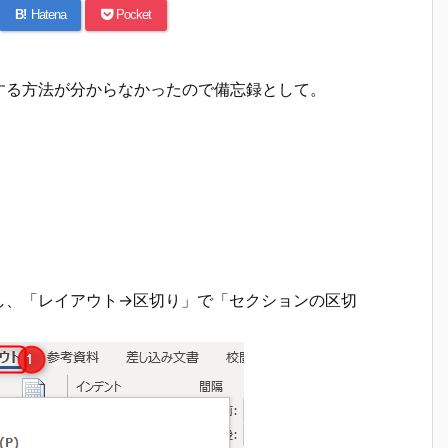
B!
Hatena
Pocket
する方法が分からなかったので備忘録として。
し、「レイアウト→区切り」で「セクションの区切